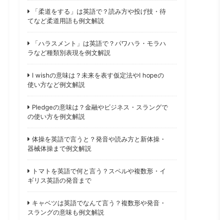
「柔道をする」は英語で？読み方や投げ技・待
てなど柔道用語も例文解説
「ハラスメント」は英語で？パワハラ・モラハ
ラなど種類別表現を例文解説
I wishの意味は？未来を表す仮定法やI hopeの
使い方など例文解説
Pledgeの意味は？金融やビジネス・スラングで
の使い方を例文解説
体操を英語で言うと？発音や読み方と新体操・
器械体操まで例文解説
トマトを英語で何と言う？スペルや複数形・イ
ギリス英語の発音まで
キャベツは英語でなんて言う？複数形や発音・
スラングの意味も例文解説