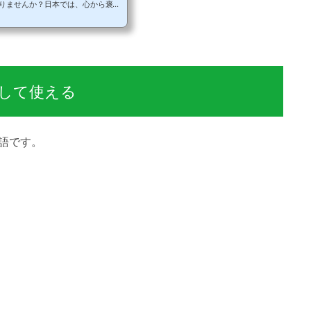
りませんか？日本では、心から褒め
としても、「意識をして」褒めてい
かって褒め言葉を使うことが照れく
けれど、なかなか気の利く褒め言葉が
にもあるのではないでしょう
く言われますね。ちょっと勇気を出して
のいい...
して使える
語です。