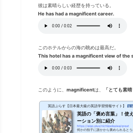
彼は素晴らしい経歴を持っている。
He has had a magnificent career.
このホテルからの海の眺めは最高だ。
This hotel has a magnificent view of the 
このように、
magnificent
は、
「とても素晴
英語ぷらす【日本最大級の英語学習情報サイト】
12 
英語の「褒め言葉」！使
ーション別に紹介
https://eigo.plus/nichijoeikaiwa/great
何かの拍子に誰かから褒められるとう