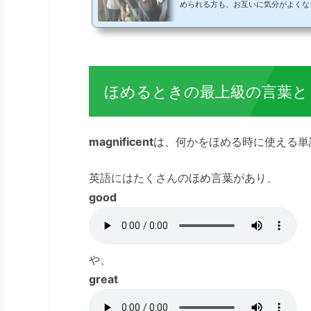
められる方も、お互いに気分がよくな
たい、称えたいと思い、いざ褒めよう
ることが多いように感じます。面と向
さいというか･･･。素直に褒めたい
浮かばなかった経験が、きっとあなた
か？”褒め上手“＝”“会話上手”とよ
積極的に褒め言葉を使って、お互い気分
ほめるときの最上級の言葉と
magnificent
は、何かをほめる時に使える単
英語にはたくさんのほめ言葉があり、
good
や、
great