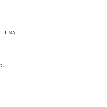
た、壮麗な
う。