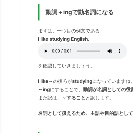
動詞＋ingで動名詞になる
まずは、一つ目の例文である
I like studying English.
を確認していきましょう。
I like～
の後ろが
studying
になっていますね
～ing
にすることで、
動詞が名詞としての役
また訳は、
～すること
と訳します。
名詞として扱えるため、主語や目的語として