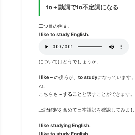
to＋動詞でto不定詞になる
二つ目の例文、
I like to study English.
についてはどうでしょうか。
I like～
の後ろが、
to study
になっています
ね。
こちらも
～すること
と訳すことができます。
上記解釈を含めて日本語訳を確認してみまし
I like studying English.
I like to study English.