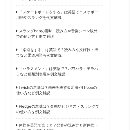
「スケートボードをする」は英語で？スケボー
用語やスラングを例文解説
スラングbopの意味｜読み方や音楽シーン以外
での使い方も例文解説
「柔道をする」は英語で？読み方や投げ技・待
てなど柔道用語も例文解説
「ハラスメント」は英語で？パワハラ・モラハ
ラなど種類別表現を例文解説
I wishの意味は？未来を表す仮定法やI hopeの
使い方など例文解説
Pledgeの意味は？金融やビジネス・スラングで
の使い方を例文解説
体操を英語で言うと？発音や読み方と新体操・