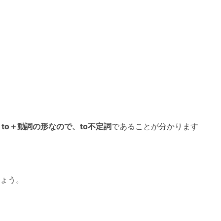
。
to＋動詞の形なので、to不定詞
であることが分かります
ょう。