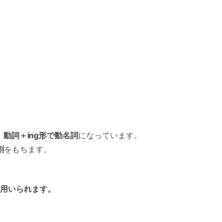
。
動詞＋ing形で動名詞
になっています。
割
をもちます。
用いられます。