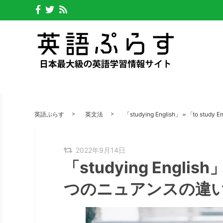
英語ぷらす
英文法
「studying English」＝「to st
2022年9月14日
「studying English
つのニュアンスの違