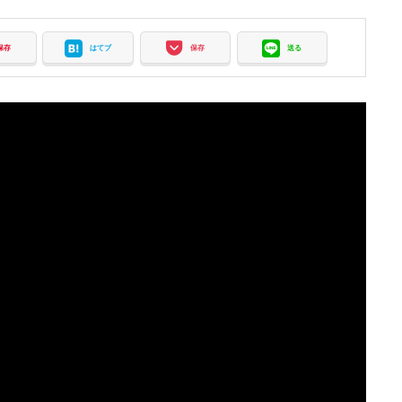
保存
はてブ
保存
送る