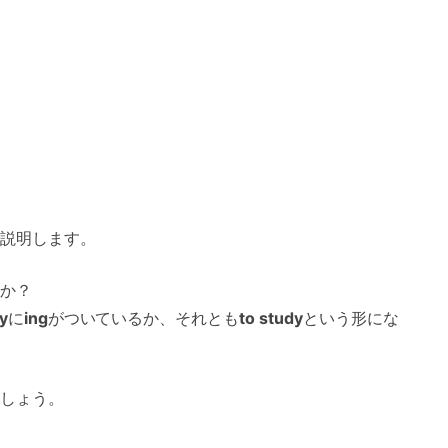
説明します。
か？
y
に
ing
がついているか、それとも
to study
という形にな
しょう。