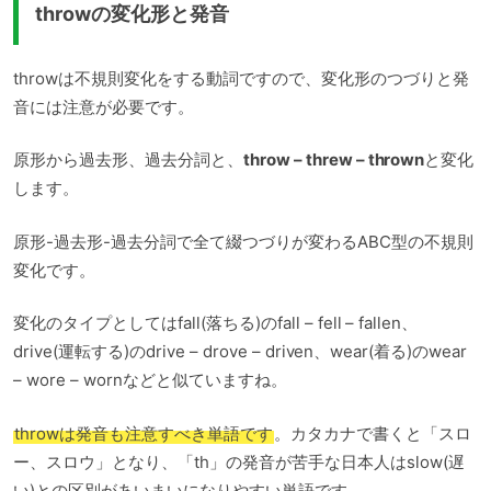
throwの変化形と発音
throwは不規則変化をする動詞ですので、変化形のつづりと発
音には注意が必要です。
原形から過去形、過去分詞と、
throw – threw – thrown
と変化
します。
原形-過去形-過去分詞で全て綴つづりが変わるABC型の不規則
変化です。
変化のタイプとしてはfall(落ちる)のfall – fell – fallen、
drive(運転する)のdrive – drove – driven、wear(着る)のwear
– wore – wornなどと似ていますね。
throwは発音も注意すべき単語です
。カタカナで書くと「スロ
ー、スロウ」となり、「th」の発音が苦手な日本人はslow(遅
い)との区別があいまいになりやすい単語です。