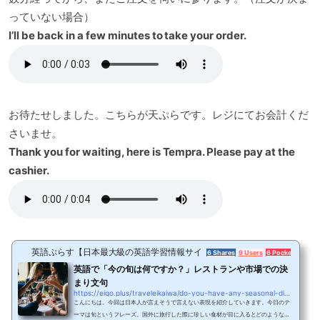
っていない場合）
I’ll be back in a few minutes to take your order.
お待たせしました。こちらが天ぷらです。レジにてお会計くだ
さいませ。
Thank you for waiting, here is Tempra. Please pay at the
cashier.
英語ぷらす【日本最大級の英語学習情報サイト】
6 Shares
9 Users
6 Pockets
英語で「今の旬は何ですか？」レストランや市場での決
まり文句
https://eigo.plus/traveleikaiwa/do-you-have-any-seasonal-dishes
こんにちは。今回は日本人が言えそうで言えない表現を紹介していきます。今日のテ
ーマは旬というフレーズ。国外に旅行した際に珍しい食材が目に入るとどのような味