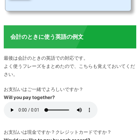
なのだろう？とワクワクしますよね。今回は旬を尋ねたり、説明する英語表現を紹介
します。それでは早速見ていきましょう！Do you have○○?＝○○ありますか？今回
の表現は、今の旬は何ですか？という表現。例えば、レストランなどに行ったとき
に、旬のものを食べてみたいですよね。まず今回の表現のポイントは、Do you have
〇〇?というフレーズ。日本語訳すると〇〇あります...
会計のときに使う英語の例文
最後は会計のときの英語での対応です。
よく使うフレーズをまとめたので、こちらも覚えておいてくだ
さい。
お支払いはご一緒でよろしいですか？
Will you pay together?
お支払いは現金ですか？クレジットカードですか？