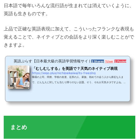
日本語で毎年いろんな流行語が生まれては消えていくように、
英語も生きものです。
上品で正確な英語表現に加えて、こういったフランクな表現も
覚えることで、ネイティブとの会話をより深く楽しむことがで
きますよ。
英語ぷらす【日本最大級の英語学習情報サイト】
2 Shares
1 User
2 Pockets
「むしむしする」を英語で？天気のネイティブ表現
https://eigo.plus/nichijoeikaiwa/its-freezing
職場の上司、同僚、学校の友達、近所の人、家族、初めての会う人から身近な人ま
で、どんな人に対しても当たり障りのない話題。そう、それが天気ネタですよね。天
気ネタは会話を始めるきっかけになったり、挨拶のプラスアルファになったりと、何
かと便利な話題です。天気ネタなんて雑談にすぎない。もっと役に立つ英語を学びた
い！なんて言わないでください。雑談こそがコミュニケーションの要といっても過言
ではありません。今回はもうすぐやってくる梅雨時期に向けて「むしむしする。」を
どう英語で表現するのか、また、他の天気に関...
まとめ