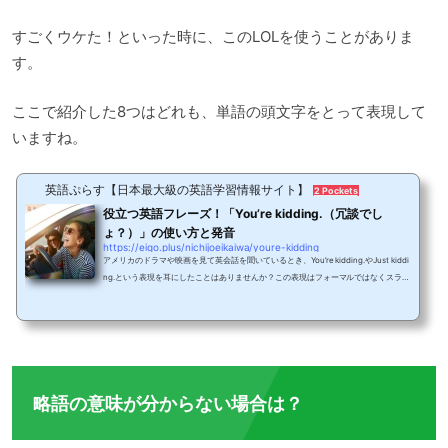
すごくウケた！といった時に、このLOLを使うことがありま
す。
ここで紹介した8つはどれも、単語の頭文字をとって表現して
いますね。
英語ぷらす【日本最大級の英語学習情報サイト】
2 Pockets
役立つ英語フレーズ！「You’re kidding.（冗談でし
ょ？）」の使い方と発音
https://eigo.plus/nichijoeikaiwa/youre-kidding
アメリカのドラマや映画を見て英会話を聞いているとき、You’re kidding.やJust kiddi
ng.という表現を耳にしたことはありませんか？この表現はフォーマルではなくスラン
グ英語で、主に日常生活で使用する英語表現です。今回は、You’re kidding.やJust kid
ding.の意味や使い方のポイントについて紹介します。知っていると、親しい友人で話
をするときに使え、会話の幅が広がる表現ですので、ぜひ最後まで読んでみてくださ
いね。kiddingを使った表現の意味と使い方はじめに、You’re kiddingの意味と使い方
を見ていきましょう。kidは、名詞...
略語の意味が分からない場合は？