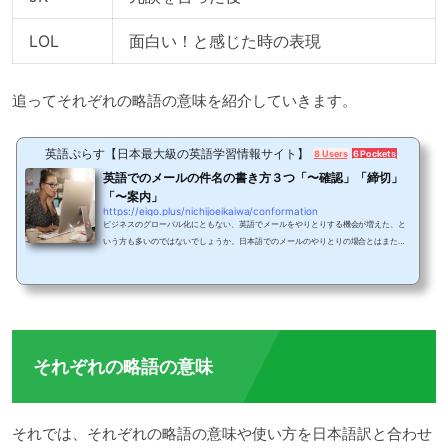
LOL
面白い！と感じた時の表現
追ってそれぞれの略語の意味を紹介していきます。
英語ぷらす【日本最大級の英語学習情報サイト】
8 Users
6 Pockets
英語でのメールの件名の書き方３つ「〜確認」「締切」
「〜案内」
https://eigo.plus/nichijoeikaiwa/conformation
ビジネスのグローバル化にともない、英語でメールをやりとりする機会が増えた、と
いう方も多いのではないでしょうか。日本語でのメールのやりとりの場合とはまた異
なる、英語でのメールの件名の書き方について紹介します。確認（Confirmation）す
る英文メールの件名まず、業務やミーティングなどのスケジュールを確認するための
メールについて例文をあげてみます。5月9日のスケジュール確認の件。Schedule co
nfirmation for May 9th.Schedule ＝ スケジュールconfirmation ＝ 確認という意味で
すので、Schedule confirmation for〇〇....
それぞれの略語の意味
それでは、それぞれの略語の意味や使い方を日本語訳と合わせ