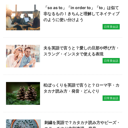
「so as to」「in order to」「to」は似て
非なるもの！きちんと理解してネイティブ
のように使い分けよう
日常英会話
夫を英語で言うと？愛しの旦那や呼び方・
スラング・インスタで使える表現
日常英会話
松ぼっくりを英語で言うと？ローマ字・カ
タカナ読み方・発音・どんぐり
日常英会話
刺繍を英語で？カタカナ読み方やビーズ・