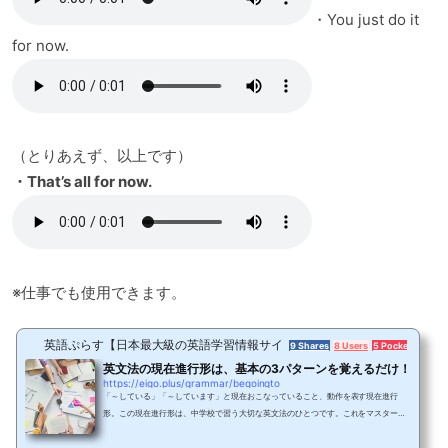
・You just do it
for now.
（とりあえず、以上です）
・That’s all for now.
※仕事でも使用できます。
英語ぷらす【日本最大級の英語学習情報サイト】
9 Shares
8 Users
5 Pockets
英文法の現在進行形は、基本の3パターンを覚えるだけ！
https://eigo.plus/grammar/begoingto
「～している」「～しています」と現在おこなっていること、動作を表す現在進行
形。この現在進行形は、中学校で習う大切な英文法のひとつです。これをマスターす
ることで、今後の英語のレベルが確実に変わってくるのでしっかりとマスターしてい
きましょう。それでは、現在進行形の3つの使い方について紹介していきます。現在