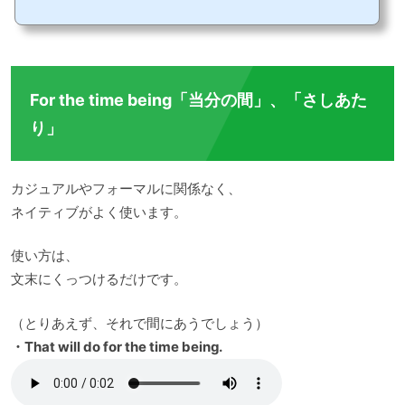
進行形とは？現在進行形は、「動詞」+ ing で現在おこなっていることを表す英語表
現です。動詞にingを付け足す「playing」や単語の最後についているeを取ってIngを
付け足す「taking」語尾がieの単語には、 Ieをy...
For the time being「当分の間」、「さしあた
り」
カジュアルやフォーマルに関係なく、
ネイティブがよく使います。
使い方は、
文末にくっつけるだけです。
（とりあえず、それで間にあうでしょう）
・That will do for the time being.