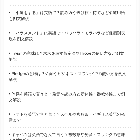
「柔道をする」は英語で？読み方や投げ技・待てなど柔道用語
も例文解説
「ハラスメント」は英語で？パワハラ・モラハラなど種類別表
現を例文解説
I wishの意味は？未来を表す仮定法やI hopeの使い方など例文
解説
Pledgeの意味は？金融やビジネス・スラングでの使い方を例文
解説
体操を英語で言うと？発音や読み方と新体操・器械体操まで例
文解説
トマトを英語で何と言う？スペルや複数形・イギリス英語の発
音まで
キャベツは英語でなんて言う？複数形や発音・スラングの意味