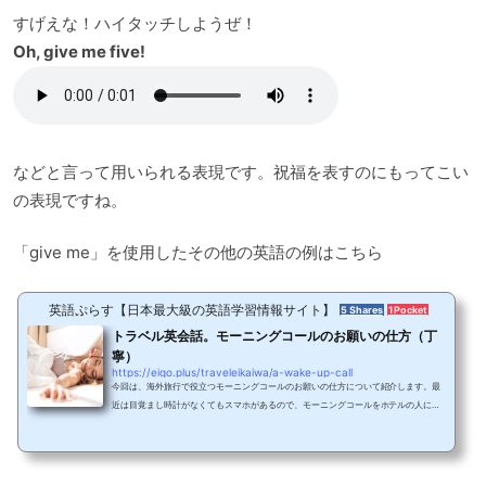
すげえな！ハイタッチしようぜ！
Oh, give me five!
などと言って用いられる表現です。祝福を表すのにもってこい
の表現ですね。
「give me」を使用したその他の英語の例はこちら
英語ぷらす【日本最大級の英語学習情報サイト】
5 Shares
1 Pocket
トラベル英会話。モーニングコールのお願いの仕方（丁
寧）
https://eigo.plus/traveleikaiwa/a-wake-up-call
今回は、海外旅行で役立つモーニングコールのお願いの仕方について紹介します。最
近は目覚まし時計がなくてもスマホがあるので、モーニングコールをホテルの人にお
願いする機会はあまりないかもしれません。しかし、海外でモーニングコールを頼む
ことは、人に何かを丁寧にお願いをする表現の練習や、時間を伝える練習にもなりま
す。英会話を実践するチャンスだと思って、海外のホテルに泊まったらぜひ実践して
みてください。それでは、「モーニングコールをお願いします」は英語でどのように