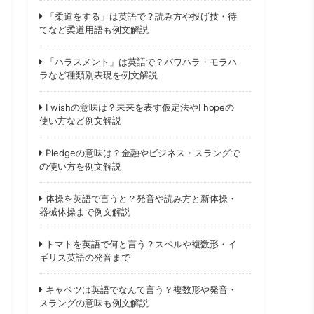
「柔道をする」は英語で？読み方や投げ技・待
てなど柔道用語も例文解説
「ハラスメント」は英語で？パワハラ・モラハ
ラなど種類別表現を例文解説
I wishの意味は？未来を表す仮定法やI hopeの
使い方など例文解説
Pledgeの意味は？金融やビジネス・スラングで
の使い方を例文解説
体操を英語で言うと？発音や読み方と新体操・
器械体操まで例文解説
トマトを英語で何と言う？スペルや複数形・イ
ギリス英語の発音まで
キャベツは英語でなんて言う？複数形や発音・
スラングの意味も例文解説