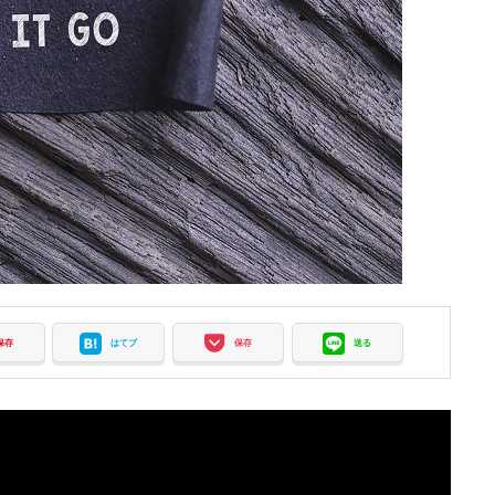
保存
はてブ
保存
送る