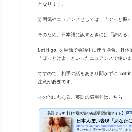
となります。
雰囲気やニュアンスとしては、「ぐっと握っ
そのため、日本語に訳すときには「諦める」
Let it go.
を単独で会話中に使う場合、具体
「ほっとけよ」といったニュアンスで使いま
ですので、相手の話をあまり聞かずに
Let it
注意が必要です。
その他にもある、英語の慣用句はこちら
英語ぷらす【日本最大級の英語学習情報サイト】
6 S
日本人ぽい表現「あなた
https://eigo.plus/englishphrase/entrust
ランチのお店や仕事の方針など、友人