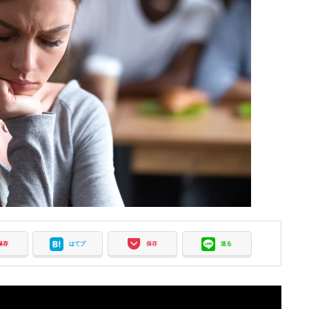
保存
はてブ
保存
送る