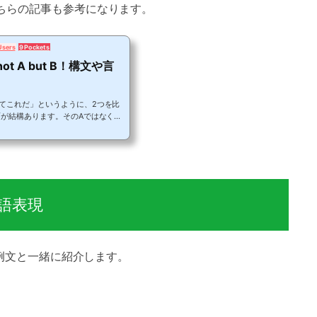
こちらの記事も参考になります。
Users
9 Pockets
 A but B！構文や言
てこれだ」というように、2つを比
面が結構あります。そのAではなくB
Bとなります。とても多くの場面で活用
せていないという方も多いのではな
くB」の英語表現であるnot A b
に入る構文、言い換え表現などを例文を
語表現「AではなくB」は、not A
基本...
語表現
例文と一緒に紹介します。