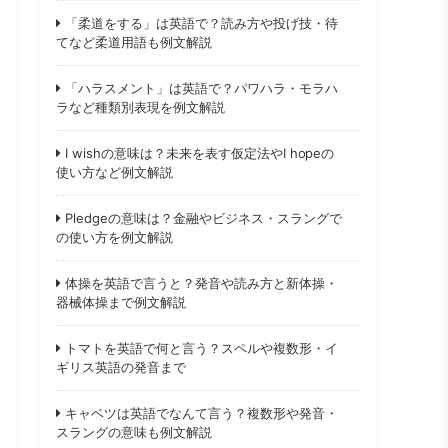
「柔道をする」は英語で？読み方や投げ技・待
てなど柔道用語も例文解説
「ハラスメント」は英語で？パワハラ・モラハ
ラなど種類別表現を例文解説
I wishの意味は？未来を表す仮定法やI hopeの
使い方など例文解説
Pledgeの意味は？金融やビジネス・スラングで
の使い方を例文解説
体操を英語で言うと？発音や読み方と新体操・
器械体操まで例文解説
トマトを英語で何と言う？スペルや複数形・イ
ギリス英語の発音まで
キャベツは英語でなんて言う？複数形や発音・
スラングの意味も例文解説