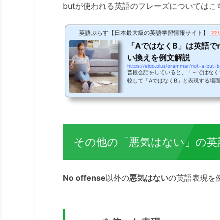
butが使われる英語のフレーズについては
英語ぷらす【日本最大級の英語学習情報サイト】
22 
「AではなくB」は英語でnot
い換えを例文解説
https://eigo.plus/grammar/not-a-but-b
普段会話をしていると、「～ではなく
較して「AではなくB」と表現する場
を英語で表現すると、not A but 
できる表現の一方で、あまり使いこな
いでしょうか。この記事では、「Aではな
ut Bの基本的な使い方から、AやB
交えて解説します。「AではなくB」の英
but Bと表現します。「not A but B」の
その他の「悪気はない」の英
No offense
以外の
悪気はない
の英語表現を