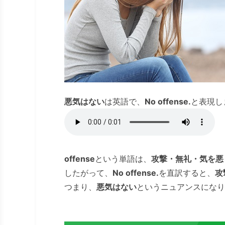
悪気はない
は英語で、
No offense.
と表現し
offense
という単語は、
攻撃・無礼・気を悪
したがって、
No offense.
を直訳すると、
攻
つまり、
悪気はない
というニュアンスになり