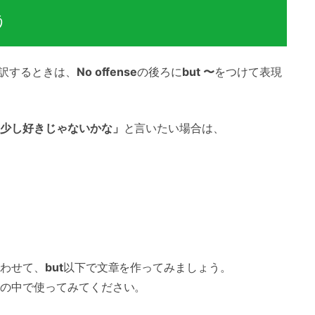
う
訳するときは、
No offense
の後ろに
but 〜
をつけて表現
少し好きじゃないかな」
と言いたい場合は、
わせて、
but
以下で文章を作ってみましょう。
の中で使ってみてください。