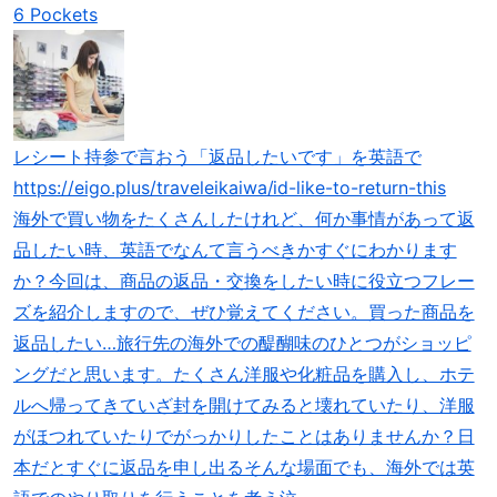
6 Pockets
レシート持参で言おう「返品したいです」を英語で
https://eigo.plus/traveleikaiwa/id-like-to-return-this
海外で買い物をたくさんしたけれど、何か事情があって返
品したい時、英語でなんて言うべきかすぐにわかります
か？今回は、商品の返品・交換をしたい時に役立つフレー
ズを紹介しますので、ぜひ覚えてください。買った商品を
返品したい…旅行先の海外での醍醐味のひとつがショッピ
ングだと思います。たくさん洋服や化粧品を購入し、ホテ
ルへ帰ってきていざ封を開けてみると壊れていたり、洋服
がほつれていたりでがっかりしたことはありませんか？日
本だとすぐに返品を申し出るそんな場面でも、海外では英