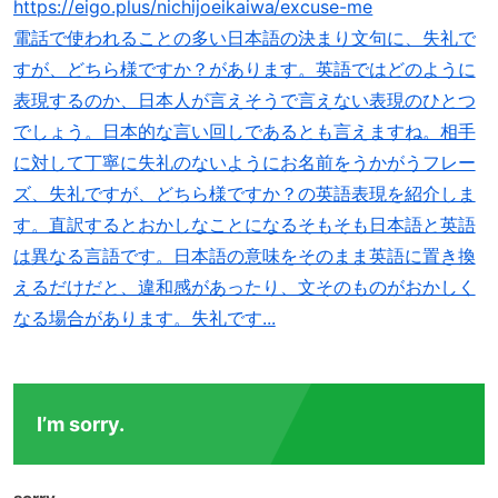
https://eigo.plus/nichijoeikaiwa/excuse-me
電話で使われることの多い日本語の決まり文句に、失礼で
すが、どちら様ですか？があります。英語ではどのように
表現するのか、日本人が言えそうで言えない表現のひとつ
でしょう。日本的な言い回しであるとも言えますね。相手
に対して丁寧に失礼のないようにお名前をうかがうフレー
ズ、失礼ですが、どちら様ですか？の英語表現を紹介しま
す。直訳するとおかしなことになるそもそも日本語と英語
は異なる言語です。日本語の意味をそのまま英語に置き換
えるだけだと、違和感があったり、文そのものがおかしく
なる場合があります。失礼です...
I’m sorry.