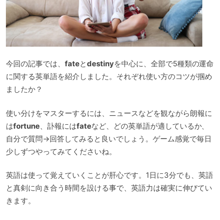
今回の記事では、
fate
と
destiny
を中心に、全部で5種類の運命
に関する英単語を紹介しました。それぞれ使い方のコツが掴め
ましたか？
使い分けをマスターするには、ニュースなどを観ながら朗報に
は
fortune
、訃報には
fate
など、どの英単語が適しているか、
自分で質問→回答してみると良いでしょう。ゲーム感覚で毎日
少しずつやってみてくださいね。
英語は使って覚えていくことが肝心です。1日に3分でも、英語
と真剣に向き合う時間を設ける事で、英語力は確実に伸びてい
きます。