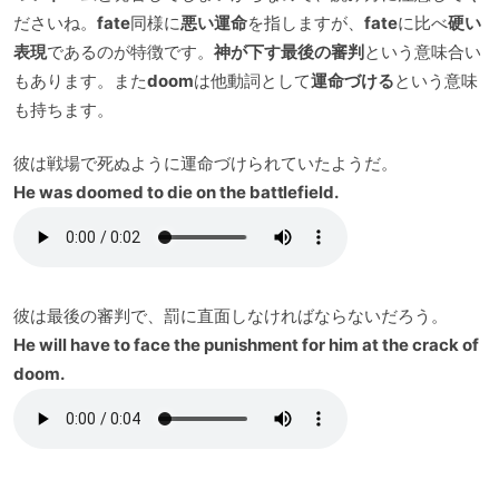
ださいね。
fate
同様に
悪い運命
を指しますが、
fate
に比べ
硬い
表現
であるのが特徴です。
神が下す最後の審判
という意味合い
もあります。また
doom
は他動詞として
運命づける
という意味
も持ちます。
彼は戦場で死ぬように運命づけられていたようだ。
He was doomed to die on the battlefield.
彼は最後の審判で、罰に直面しなければならないだろう。
He will have to face the punishment for him at the crack of
doom.