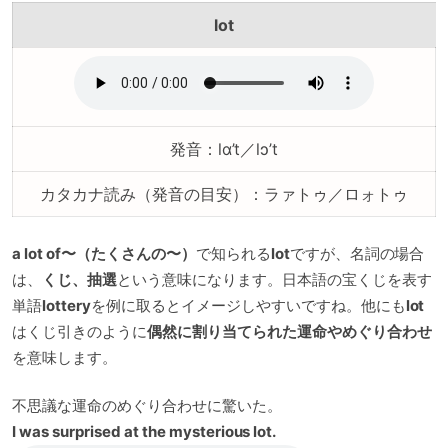
lot
発音：lɑ’t／lɔ’t
カタカナ読み（発音の目安）：ラァトゥ／ロォトゥ
a lot of〜（たくさんの〜）
で知られる
lot
ですが、名詞の場合
は、
くじ、抽選
という意味になります。日本語の宝くじを表す
単語
lottery
を例に取るとイメージしやすいですね。他にも
lot
はくじ引きのように
偶然に割り当てられた運命やめぐり合わせ
を意味します。
不思議な運命のめぐり合わせに驚いた。
I was surprised at the mysterious lot.