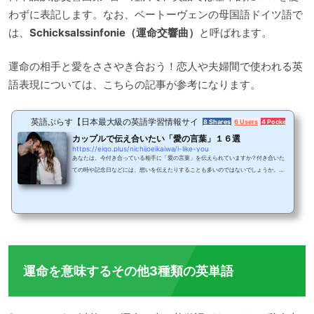
わずに表記します。なお、ベートーヴェンの母国語ドイツ語で
は、
Schicksalssinfonie（運命交響曲）
と呼ばれます。
運命の相手と愛をささやき合おう！恋人や夫婦間で使われる英
語表現については、こちらの記事が参考になります。
英語ぷらす【日本最大級の英語学習情報サイト】
8 Shares
6 Users
4 Pockets
カップルで伝え合いたい「愛の言葉」１６選
https://eigo.plus/nichijoeikaiwa/i-like-you
あなたは、今付き合っている相手に「愛の言葉」を伝えられていますか？付き合いた
ての時や記念日などには、想いを伝えたりすることも多いのではないでしょうか。
「愛」を英語でいうと「Love」や「Like」が思い浮かびますよね。実は英語で伝える
「愛の言葉」のフレーズは数多くあるのです。ここでは、付き合っているカップルの
間でよく使われている「愛の言葉」のフレーズ16選を長文、短文に分けて紹介しま
す。短文で伝える「愛の言葉」すぐにでも「愛の言葉」を伝えたい時、活用したいフ
レーズです。まずは「愛」や「好き」を使ったフ...
運命を意味するその他3種類の英単語