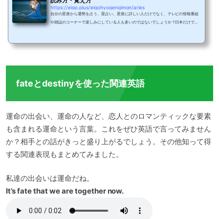
読み方・覚え方
https://eigo.plus/eigohyogengimon/aries
自分の星座から運勢を占う、星占い。星座に詳しい人だけでなく、テレビの情報番組
や雑誌のコーナーで楽しみにしている人も多いのではないでしょうか？日本だけでは
なくアメリカなど海外でも、星占いは、血液型占いなどに比べ人気のある占いなの
で、星座が普段の会話で話題になることもありますよね。では、英会話で星座が話題
になったときに、あなたは自分の星座を英語で何というか知っていますか？今回は12
星座の英語での言い方と、88星座の英語一覧、そして「あなたは何座ですか？」と聞
くときのフレーズも紹介します。星座の英語表...
fateとdestinyを使った関連英語
運命の出会い、運命の人など、恋人とのロマンティックな要素
も含まれる運命という言葉。これをぜひ英語で言ってみません
か？相手との話がきっと盛り上がるでしょう。その他知って得
する関連表現もまとめてみました。
私達の出会いは運命だね。
It’s fate that we are together now.