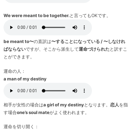
We were meant to be together.
と言ってもOKです。
be meant to〜
の直訳は
〜することになっている / 〜しなけれ
ばならない
ですが、そこから派生して
運命づけられた
と訳すこ
とができます。
運命の人：
a man of my destiny
相手が女性の場合は
a girl of my destiny
となります。
恋人
を指
す場合
one’s soul mate
がよく使われます。
運命を切り開く：