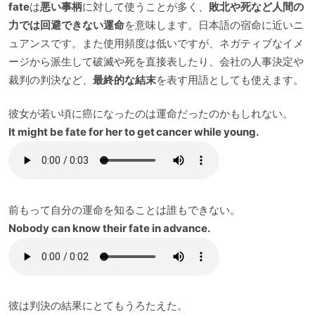
fate
は
悪い事柄
に対して使うことが多く、
敗北や死など人間の
力では回避できない運命
を意味します。日本語の宿命に近いニ
ュアンスです。また使用頻度は低いですが、ネガティブなイメ
ージから派生して破滅や死を直接表したり、会社の人事決定や
裁判の判決など、
最終的な結末
を表す用語としても使えます。
彼女が若い頃に癌になったのは運命だったのかもしれない。
It might be fate for her to get cancer while young.
前もって自分の運命を知ることは誰もできない。
Nobody can know their fate in advance.
彼は判決の結果にとてもうろたえた。