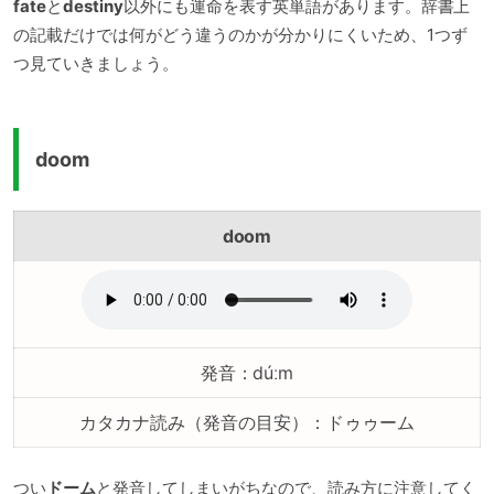
fate
と
destiny
以外にも運命を表す英単語があります。辞書上
の記載だけでは何がどう違うのかが分かりにくいため、1つず
つ見ていきましょう。
doom
doom
発音：dúːm
カタカナ読み（発音の目安）：ドゥゥーム
つい
ドーム
と発音してしまいがちなので、読み方に注意してく