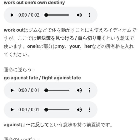
work out one’s own destiny
work out
はジムなどで体を動かすことにも使えるイディオムで
すが、ここでは
解決策を見つける / 自ら切り開く
という意味で
使います。
one’s
の部分は
my、your、her
などの所有格を入れ
てください。
運命に逆らう：
go against fate / fight against fate
against
は
〜に反して
という意味を持つ前置詞です。
運命のいたずら：