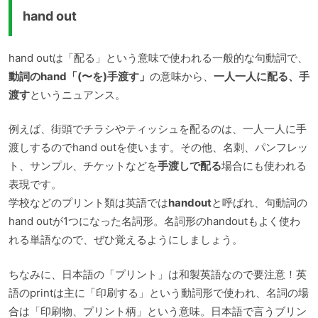
hand out
hand outは「配る」という意味で使われる一般的な句動詞で、
動詞のhand「(〜を)手渡す」
の意味から、
一人一人に配る、手
渡す
というニュアンス。
例えば、街頭でチラシやティッシュを配るのは、一人一人に手
渡しするのでhand outを使います。その他、名刺、パンフレッ
ト、サンプル、チケットなどを
手渡しで配る
場合にも使われる
表現です。
学校などのプリント類は英語では
handout
と呼ばれ、句動詞の
hand outが1つになった名詞形。名詞形のhandoutもよく使わ
れる単語なので、ぜひ覚えるようにしましょう。
ちなみに、日本語の「プリント」は和製英語なので要注意！英
語のprintは主に「印刷する」という動詞形で使われ、名詞の場
合は「印刷物、プリント柄」という意味。日本語で言うブリン