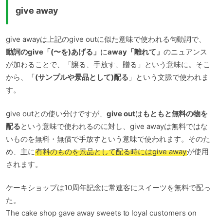
give away
give awayは上記のgive outに似た意味で使われる句動詞で、
動詞のgive「(〜を)あげる」
に
away「離れて」
のニュアンス
が加わることで、「譲る、手放す、贈る」という意味に。そこ
から、「
(サンプルや景品として)配る
」という文脈で使われま
す。
give outとの使い分けですが、
give out
は
もともと無料の物を
配る
という意味で使われるのに対し、give awayは無料ではな
いものを無料・無償で手放すという意味で使われます。そのた
め、主に
有料のものを景品として配る時にはgive away
が使用
されます。
ケーキショップは10周年記念に常連客にスイーツを無料で配っ
た。
The cake shop gave away sweets to loyal customers on