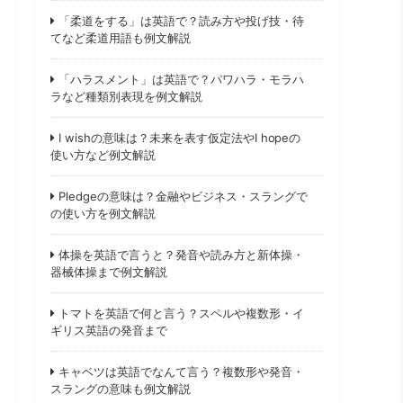
「柔道をする」は英語で？読み方や投げ技・待
てなど柔道用語も例文解説
「ハラスメント」は英語で？パワハラ・モラハ
ラなど種類別表現を例文解説
I wishの意味は？未来を表す仮定法やI hopeの
使い方など例文解説
Pledgeの意味は？金融やビジネス・スラングで
の使い方を例文解説
体操を英語で言うと？発音や読み方と新体操・
器械体操まで例文解説
トマトを英語で何と言う？スペルや複数形・イ
ギリス英語の発音まで
キャベツは英語でなんて言う？複数形や発音・
スラングの意味も例文解説