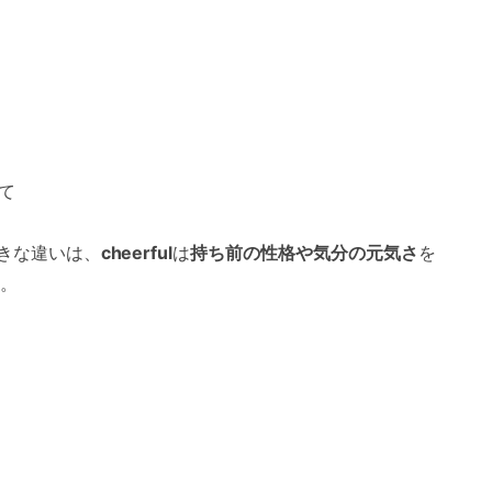
て
きな違いは、
cheerful
は
持ち前の性格や気分の元気さ
を
。