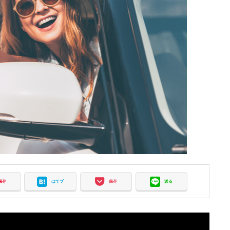
保存
はてブ
保存
送る