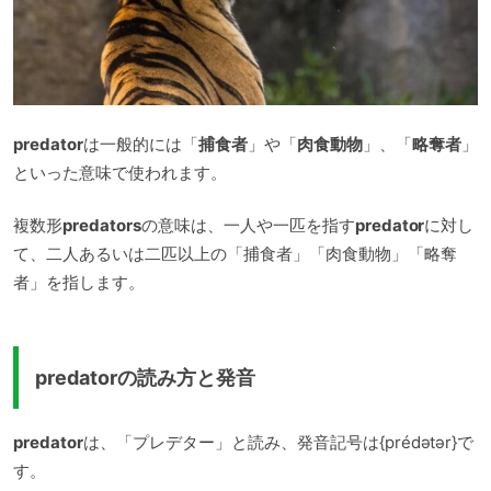
predator
は一般的には「
捕食者
」や「
肉食動物
」、「
略奪者
」
といった意味で使われます。
複数形
predators
の意味は、一人や一匹を指す
predator
に対し
て、二人あるいは二匹以上の「捕食者」「肉食動物」「略奪
者」を指します。
predatorの読み方と発音
predator
は、「プレデター」と読み、発音記号は{prédətər}で
す。