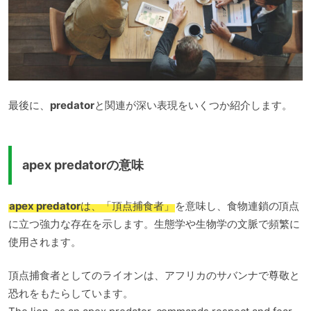
最後に、
predator
と関連が深い表現をいくつか紹介します。
apex predatorの意味
apex predator
は、「頂点捕食者」
を意味し、食物連鎖の頂点
に立つ強力な存在を示します。生態学や生物学の文脈で頻繁に
使用されます。
頂点捕食者としてのライオンは、アフリカのサバンナで尊敬と
恐れをもたらしています。