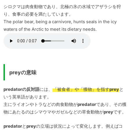
シロクマは肉食動物であり、北極の氷の水域でアザラシを狩
り、食事の必要を満たしています。
The polar bear, being a carnivore, hunts seals in the icy
waters of the Arctic to meet its dietary needs.
preyの意味
predatorの反対語
には、
「被食者」や「獲物」を指す
prey
と
いう英単語があります。
主にライオンやトラなどの肉食動物が
predator
であり、その獲
物にあたるのはシマウマやガゼルなどの草食動物が
prey
です。
predator
と
prey
の立場は状況によって変化します。例えばコ