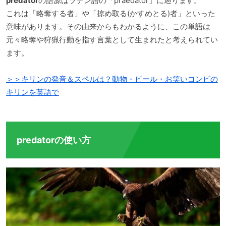
predator
の語源はラテン語の「praedator」に遡ります。
これは「略奪する者」や「掠め取る(かすめとる)者」といった
意味があります。その由来からもわかるように、この単語は
元々略奪や狩猟行動を指す言葉として生まれたと考えられてい
ます。
＞＞キリンの発音＆スペルは？動物・ビール・お笑いコンビの
キリンを英語で
predatorの使い方