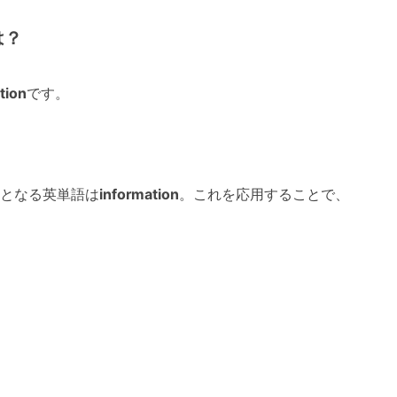
は？
tion
です。
となる英単語は
information
。これを応用することで、