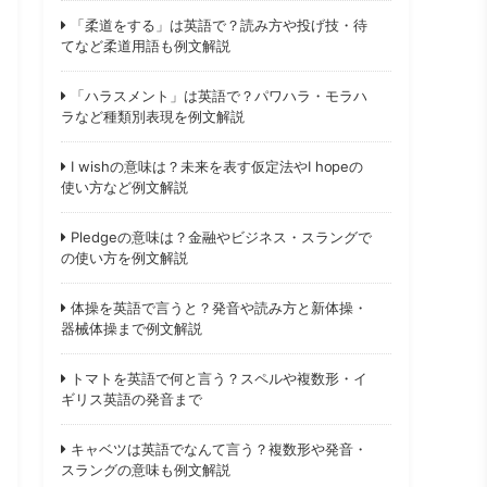
「柔道をする」は英語で？読み方や投げ技・待
てなど柔道用語も例文解説
「ハラスメント」は英語で？パワハラ・モラハ
ラなど種類別表現を例文解説
I wishの意味は？未来を表す仮定法やI hopeの
使い方など例文解説
Pledgeの意味は？金融やビジネス・スラングで
の使い方を例文解説
体操を英語で言うと？発音や読み方と新体操・
器械体操まで例文解説
トマトを英語で何と言う？スペルや複数形・イ
ギリス英語の発音まで
キャベツは英語でなんて言う？複数形や発音・
スラングの意味も例文解説