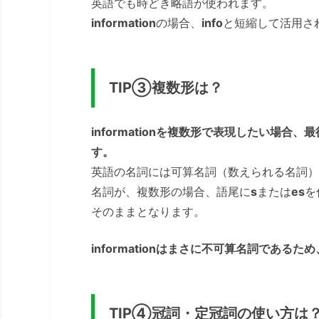
英語でも時どき略語が使われます。
information
の場合、
info
と短縮して活用さ
TIP③複数形は？
informationを複数形で表現したい場
す。
英語の名詞には可算名詞（数えられる名詞）
名詞が、複数形の場合、語尾に
s
または
es
を
そのままとなります。
informationはまさに不可算名詞であ
TIP➃冠詞・定冠詞の使い方は