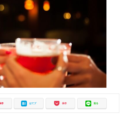
保存
はてブ
保存
送る