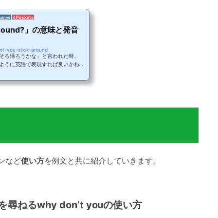
hares
4 Pockets
ck around?」の意味と発音
」
ont-you-stick-around
そろ帰ろうかな」と言われた時。
ように英語で表現すれば良いかわか
などの「〜すればいいじゃん」とい
。早速どのように表現するのかを見
ん」の英語表現「〜すればいいじゃ
現します。Why don’t you〜?を直
すか？という意味となり、「〜すれ
...
ーンなど
使い方
を例文と共に紹介していきます。
ねるwhy don’t youの使い方