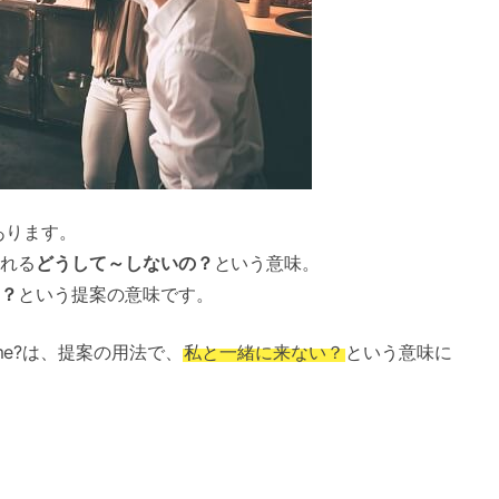
があります。
れる
どうして～しないの？
という意味。
？
という提案の意味です。
th me?は、提案の用法で、
私と一緒に来ない？
という意味に