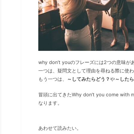
why don’t youのフレーズには2つの意味
一つは、疑問文として理由を尋ねる際に使わ
もう一つは、
～してみたらどう？
や
～したら
冒頭に出てきたWhy don’t you come wi
なります。
あわせて読みたい。