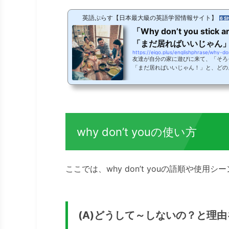
英語ぷらす【日本最大級の英語学習情報サイト】
6 S
「Why don’t you sti
「まだ居ればいいじゃん
https://eigo.plus/englishphrase/why-d
友達が自分の家に遊びに来て、「そろ
「まだ居ればいいじゃん！」と、どの
りますか？「まだ居ればいいじゃん」
う表現は、ネイティブもよく使います
ていきましょう！「〜すればいいじゃ
ん」は英語で、Why don’t you〜?と表
訳すると、あなたはなぜ～しないので
ばいいじゃん」というニュアンスで日常英
why don’t youの使い方
ここでは、why don’t youの語順や使用シ
(A)どうして～しないの？と理由を尋