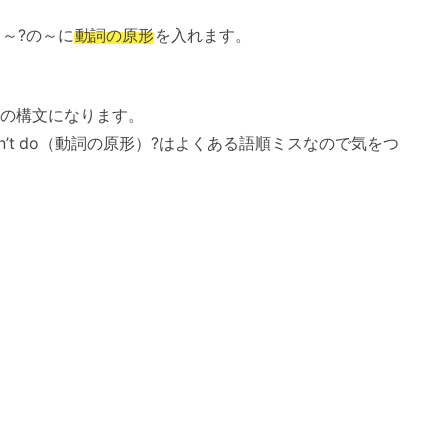
 ～?の～に
動詞の原形
を入れます。
の構文になります。
 don’t do（動詞の原形）?はよくある語順ミスなので気をつ