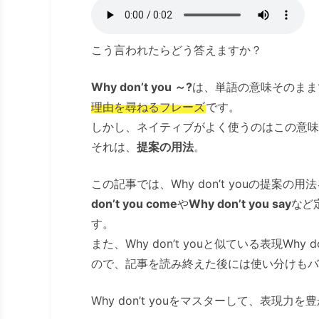
こう言われたらどう答えますか？
Why don’t you ～?
は、単語の意味そのまま
理由を尋ねるフレーズ
です。
しかし、ネイティブがよく使うのはこの意味
それは、
提案の用法
。
この記事では、Why don’t youの提
don’t you come
や
Why don’t you say
など
す。
また、Why don’t youと似ている表現Why d
ので、記事を読み終えた後には使い分けもバ
Why don’t youをマスターして、表現力