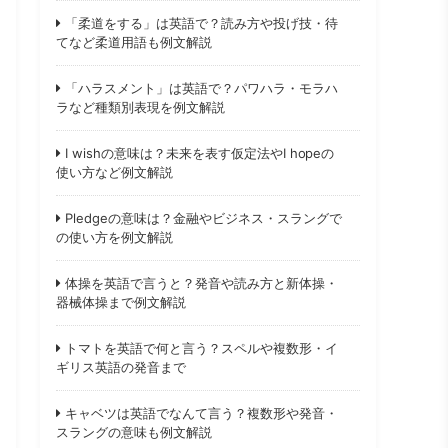
「柔道をする」は英語で？読み方や投げ技・待
てなど柔道用語も例文解説
「ハラスメント」は英語で？パワハラ・モラハ
ラなど種類別表現を例文解説
I wishの意味は？未来を表す仮定法やI hopeの
使い方など例文解説
Pledgeの意味は？金融やビジネス・スラングで
の使い方を例文解説
体操を英語で言うと？発音や読み方と新体操・
器械体操まで例文解説
トマトを英語で何と言う？スペルや複数形・イ
ギリス英語の発音まで
キャベツは英語でなんて言う？複数形や発音・
スラングの意味も例文解説