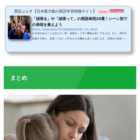
英語ぷらす【日本最大級の英語学習情報サイト】
7 Users
6 Pockets
「頑張る」や「頑張って」の英語表現28選！シーン別で
の表現を覚えよう
https://eigo.plus/nichijoeikaiwa/do-my-best
やる気があることを伝えたい時、頑張る！と言う機会は多いですよね。また、相手を
応援する時に、頑張ってね！と声をかける機会も多いと思います。頑張るや頑張って
という日本語は、応援する時や、やる気を伝える際に便利な単語です。しかし、英語
では日本語のように一単語では表すことができません。そこで今回は頑張るや頑張っ
ては英語でどのように表現するのかを見ていきましょう。頑張るを英語で！自分が頑
張る場合まずは自分が頑張る時に「頑張ります」と言う場合の基本表現を見てみまし
ょう。頑張ります。I’ll do my best.一番シ...
まとめ