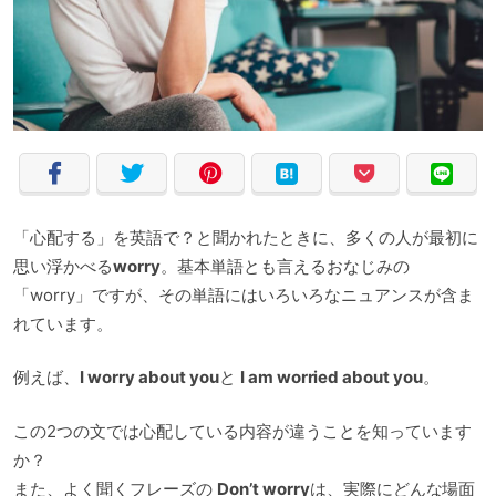
「心配する」を英語で？と聞かれたときに、多くの人が最初に
思い浮かべる
worry
。基本単語とも言えるおなじみの
「worry」ですが、その単語にはいろいろなニュアンスが含ま
れています。
例えば、
I worry about you
と
I am worried about you
。
この2つの文では心配している内容が違うことを知っています
か？
また、よく聞くフレーズの
Don’t worry
は、実際にどんな場面