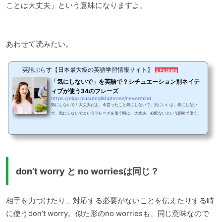
ことは大丈夫」という意味になりますよ。
あわせて読みたい。
英語ぷらす【日本最大級の英語学習情報サイト】
3 Pockets
「気にしないで」を英語で？シチュエーション別ネイテ
ィブが使う34のフレーズ
https://eigo.plus/englishphrase/nevermind
気にしないで！大丈夫だよ。今言ったこと気にしないで。別にいいよ。気にしない
で。気にしないでというフレーズを使う時は、大丈夫、心配ないという意味で使うこ
とが多いです。ただ、この気にしないでという日本語、幅広い範囲で使える点では便
利ですが、使う場面によって微妙にニュアンスが変わる厄介な言葉でもあります。こ
れは、英語表現にも該当します。英語も、状況に合わせて気にしないでにあたる表現
を使い分ける必要があります。そこで、今回は気にしないでの英語表現を使用場面別
に紹介していきます。気にしないでの英語表現...
don’t worry と no worriesは同じ？
相手を力づけたり、対応する必要がないことを伝えたりする時
に使うdon’t worry。似た形のno worriesも、同じ意味なので