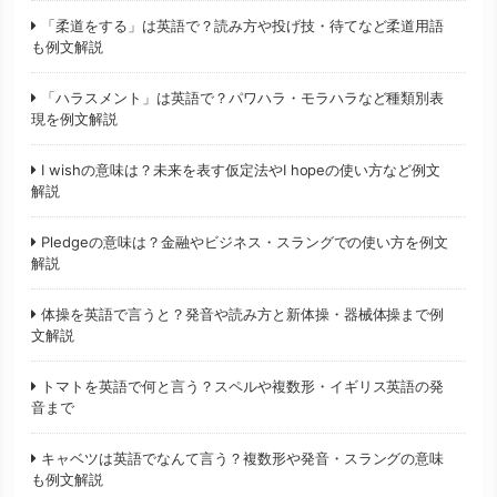
「柔道をする」は英語で？読み方や投げ技・待てなど柔道用語
も例文解説
「ハラスメント」は英語で？パワハラ・モラハラなど種類別表
現を例文解説
I wishの意味は？未来を表す仮定法やI hopeの使い方など例文
解説
Pledgeの意味は？金融やビジネス・スラングでの使い方を例文
解説
体操を英語で言うと？発音や読み方と新体操・器械体操まで例
文解説
トマトを英語で何と言う？スペルや複数形・イギリス英語の発
音まで
キャベツは英語でなんて言う？複数形や発音・スラングの意味
も例文解説