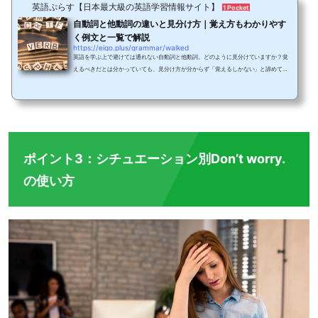
英語ぷらす【日本最大級の英語学習情報サイト】
1 Pocket
自動詞と他動詞の違いと見分け方｜覚え方もわかりやす
く例文と一覧で解説
https://eigo.plus/grammar/walked
英語を学ぶ上で避けては通れない自動詞と他動詞。どのように見分けていますか？覚
えるべきだとは分かっていても、見分け方が分からず「覚えるしかない」と諦めてい
る方も多いはず。知恵袋などで調べた経験もあるのではないでしょうか。そんな自動
詞と他動詞は、中学科目や高校科目の英語学習で習います。しかしいざ英作文に挑戦
すると、目的語はどこに入れる？前置詞は必要だっけ？と迷ってしまいがちです。今
回は自動詞と他動詞をテーマに、両者の見分け方や覚えておきたい一覧表など英作文
や和訳に役立つ情報をご紹介します。基本を...
ポイント3：シチュエーション別Don’t worry.
の使い方