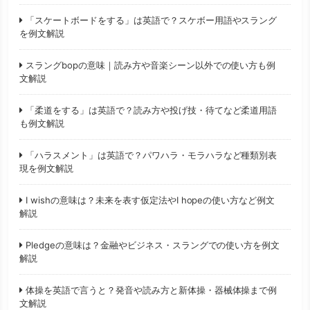
「スケートボードをする」は英語で？スケボー用語やスラング
を例文解説
スラングbopの意味｜読み方や音楽シーン以外での使い方も例
文解説
「柔道をする」は英語で？読み方や投げ技・待てなど柔道用語
も例文解説
「ハラスメント」は英語で？パワハラ・モラハラなど種類別表
現を例文解説
I wishの意味は？未来を表す仮定法やI hopeの使い方など例文
解説
Pledgeの意味は？金融やビジネス・スラングでの使い方を例文
解説
体操を英語で言うと？発音や読み方と新体操・器械体操まで例
文解説