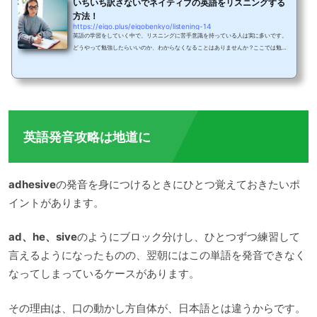
いちいち訳さないでネイティブの英語をリスニングする
方法！
https://eigo.plus/eigobenkyo/listening-14
英語の学習をしていく中で、リスニングに苦手意識を持っている人は実に多いです。
どうやって勉強したらいいのか、わからなくなることはありませんか？ここでは勉強
方法を紹介するだけでなく、そもそもなぜ日本人はリスニングが苦手なのかも説明し
ます。苦手な要因を明確にすることで、勉強の意義を理解でき、何より確実な成果が
期待できるでしょう。リスニング力アップを目指し、効果的な学習法を知ってくださ
いね。日本人がリスニングを苦手とする要因なぜ日本人はリスニングが苦手なのでし
ょうか。主に2つの要因があります。それは、...
英語発音攻略は地道に
adhesive
の発音を身につけるときにひとつ覚えておきたいポ
イントがあります。
ad、he、sive
のようにブロック分けし、ひとつずつ練習して
言えるようになったものの、翌朝にはこの単語を発音できなく
なってしまっているケースがあります。
その理由は、口の動かし方自体が、日本語とは違うからです。