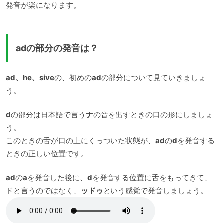
発音が楽になります。
adの部分の発音は？
ad、he、sive
の、初めの
ad
の部分について見ていきましょ
う。
d
の部分は日本語で言う
ナ
の音を出すときの口の形にしましょ
う。
このときの舌が口の上にくっついた状態が、
ad
の
d
を発音する
ときの正しい位置です。
ad
の
a
を発音した後に、
d
を発音する位置に舌をもってきて、
ドと言うのではなく、
ッドゥ
という感覚で発音しましょう。