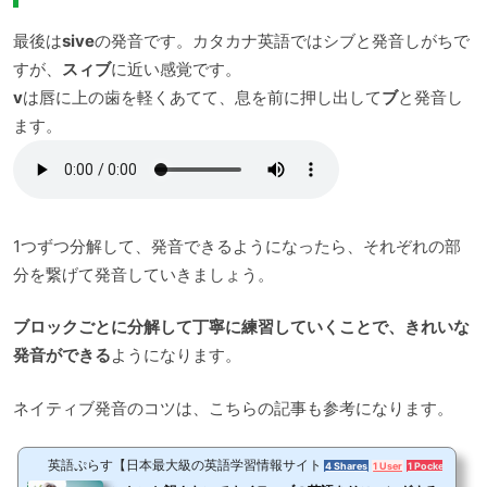
最後は
sive
の発音です。カタカナ英語ではシブと発音しがちで
すが、
スィブ
に近い感覚です。
v
は唇に上の歯を軽くあてて、息を前に押し出して
ブ
と発音し
ます。
1つずつ分解して、発音できるようになったら、それぞれの部
分を繋げて発音していきましょう。
ブロックごとに分解して丁寧に練習していくことで、きれいな
発音ができる
ようになります。
ネイティブ発音のコツは、こちらの記事も参考になります。
英語ぷらす【日本最大級の英語学習情報サイト】
4 Shares
1 User
1 Pocket