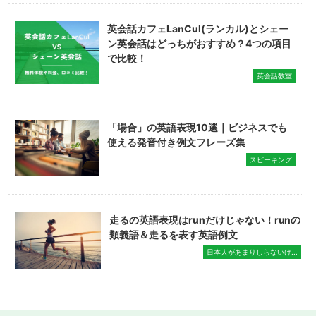
英会話カフェLanCul(ランカル)とシェー
ン英会話はどっちがおすすめ？4つの項目
で比較！
英会話教室
「場合」の英語表現10選｜ビジネスでも
使える発音付き例文フレーズ集
スピーキング
走るの英語表現はrunだけじゃない！runの
類義語＆走るを表す英語例文
日本人があまりしらないけ...