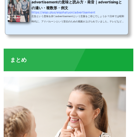
advertisementの意味と読み方・発音｜advertisingと
の違い・複数形・例文
https://eigo.plus/eigohatuon/advertisement
広告という意味を持つadvertisementという言葉をご存じでしょうか？日本では昭和
時代に、アドバルーンという宣伝のための風船が上げられていました。テレビなどで
見たことがある人もいるのではないでしょうか。今回は、advertisementという言葉
の意味や使い方、類義語との違いや発音について紹介します。advertisementの意味
と文法・類義語・略語advertisementは名詞で、広告や宣伝といった意味を持ちま
す。では、文章中ではどのように使えば良いのでしょうか？ここでは、文法的な解釈
と類義語との違いについて、例文を交えながら見て...
まとめ