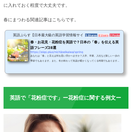
に入れておく程度で大丈夫です。
春にまつわる関連記事はこちらです。
英語ぷらす【日本最大級の英語学習情報サイト】
5 Shares
8 Users
2 Pockets
春・お花見・花粉症を英語で？日本の「春」を伝える英
語フレーズ28選
https://eigo.plus/nichijoeikaiwa/spring
あなたは「春」と言えば何を思い浮かべますか？入学、卒業、入社など新しい一歩の
季節でもあります。また、冬が終わって気温が暖かくなってくる時期でもありますよ
ね。さらに「春」は桜の季節でもあるため、日本の春の風景世界でも有名で、たくさ
んの外国人が春の日本を訪れたいと思っています。春夏秋冬という4つの季節にはっ
きりとした違いがあるのも日本の特色です。季節の変わり目となるシーズンは、友人
や同僚などいろんな会話の中に必ずと言ってもいいほど、季節の話が出てきますよ
ね。外国の人と話しをするときも、それぞれの国...
英語で「花粉症です」ー花粉症に関する例文ー