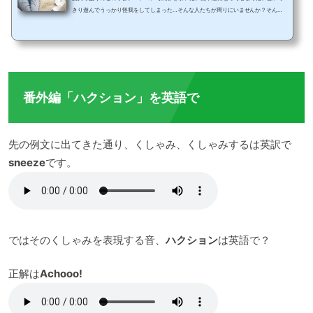
きり遊んでうっかり怪我をしてしまった…そんな人たちが周りにいませんか？そんな
時に相手をいたわる言葉、「お大事にね」の英語表現をご紹介します。相手に直接伝
える場合【Take Care！】一般的によく使われる表現です。別れ際の挨拶のSee you
（またね）と似たニュアンスとして「またね、元気でね」「気をつけて帰ってね」と
いった意味合いを込めて使うこともできます。【Take care of yourself.】直訳する
と、「あなた自身を大切にしてね」です。「あな...
番外編「ハクション」を英語で
先の例文に出てきた通り、くしゃみ、くしゃみするは英訳で
sneeze
です。
ではそのくしゃみを表現する音、
ハクション
は英語で？
正解は
Achooo!