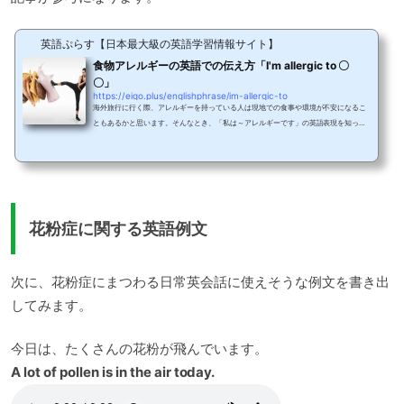
英語ぷらす【日本最大級の英語学習情報サイト】
食物アレルギーの英語での伝え方「I'm allergic to 〇
〇」
https://eigo.plus/englishphrase/im-allergic-to
海外旅行に行く際、アレルギーを持っている人は現地での食事や環境が不安になるこ
ともあるかと思います。そんなとき、「私は～アレルギーです」の英語表現を知って
おくと安心ですよね。自分のアレルギーを英語で伝えるにはどういえばいいのでしょ
うか。今回は「私は～アレルギーです」という大切な表現について紹介します。ちゃ
んと伝えて！「私は～アレルギーです」はI’m allergic to～.と表現します。‟allergi
c”は「アレルギーの」という意味の形容詞で、「アレジック」のように発音しま
す。‟er”の部分にアクセントがあります。アレ...
花粉症に関する英語例文
次に、花粉症にまつわる日常英会話に使えそうな例文を書き出
してみます。
今日は、たくさんの花粉が飛んでいます。
A lot of pollen is in the air today.