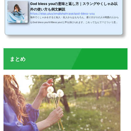
God bless youの意味と返し方｜スラングやくしゃみ以
外の使い方も例文解説
https://eigo.plus/englishphrase/god-bless-you
海外でくしゃみをすると知人・友人からはもちろん、通りすがりの人や周囲の人から
もGod bless you!やBless you!と声を掛けられます。これってなんで？どういう意味
があるのでしょう？また、海外アーティストの歌詞にだけでなく、日本人アーティス
トの歌詞にもGod bless youが出てくる事がありますよね。これはくしゃみをした人
に対して使うgod bless youと同じ意味なのでしょうか？気にはなっていたけどスル
ーしていた、深く考えたことがなかった方も多いのではないかと思います。今回は、
god bless youの意味や使い方、god bless you...
まとめ