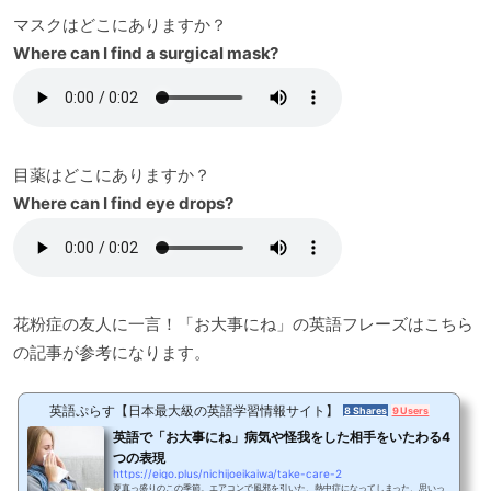
マスクはどこにありますか？
Where can I find a surgical mask?
目薬はどこにありますか？
Where can I find eye drops?
花粉症の友人に一言！「お大事にね」の英語フレーズはこちら
の記事が参考になります。
英語ぷらす【日本最大級の英語学習情報サイト】
8 Shares
9 Users
英語で「お大事にね」病気や怪我をした相手をいたわる4
つの表現
https://eigo.plus/nichijoeikaiwa/take-care-2
夏真っ盛りのこの季節。エアコンで風邪を引いた、熱中症になってしまった、思いっ