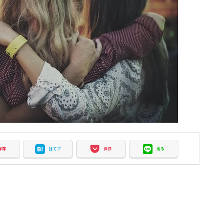
保存
はてブ
保存
送る