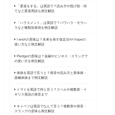
「柔道をする」は英語で？読み方や投げ技・待
てなど柔道用語も例文解説
「ハラスメント」は英語で？パワハラ・モラハ
ラなど種類別表現を例文解説
I wishの意味は？未来を表す仮定法やI hopeの
使い方など例文解説
Pledgeの意味は？金融やビジネス・スラングで
の使い方を例文解説
体操を英語で言うと？発音や読み方と新体操・
器械体操まで例文解説
トマトを英語で何と言う？スペルや複数形・イ
ギリス英語の発音まで
キャベツは英語でなんて言う？複数形や発音・
スラングの意味も例文解説