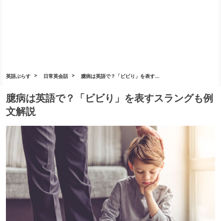
英語ぷらす
日常英会話
臆病は英語で？「ビビり」を表す...
臆病は英語で？「ビビり」を表すスラングも例
文解説