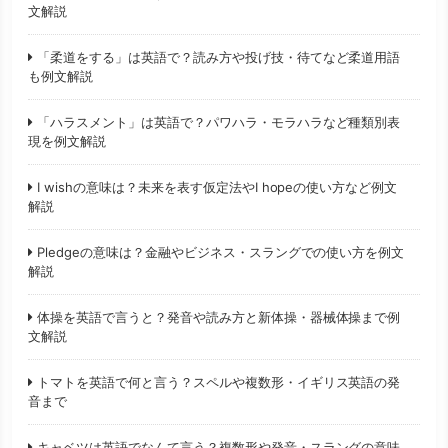
文解説
「柔道をする」は英語で？読み方や投げ技・待てなど柔道用語
も例文解説
「ハラスメント」は英語で？パワハラ・モラハラなど種類別表
現を例文解説
I wishの意味は？未来を表す仮定法やI hopeの使い方など例文
解説
Pledgeの意味は？金融やビジネス・スラングでの使い方を例文
解説
体操を英語で言うと？発音や読み方と新体操・器械体操まで例
文解説
トマトを英語で何と言う？スペルや複数形・イギリス英語の発
音まで
キャベツは英語でなんて言う？複数形や発音・スラングの意味