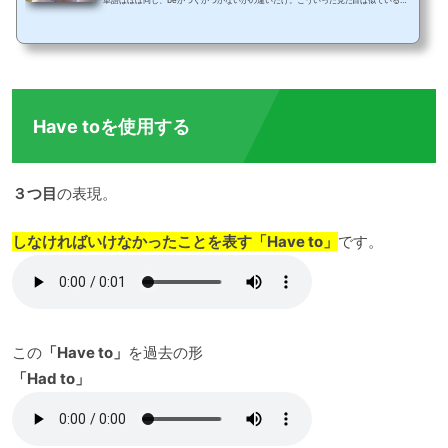
単語はほぼ同じ、beがつくかつかないかの違いだけ。こういった見た目は似ているけ
ど全く意味が違う英語表現は、英語学習をしていく上で必ずといっていいほど誰もが
抱える悩みの種。使い分け方を覚えたと思ったらまた間違えて、というループにはま
ってしまいますよね。英語を母国語とするネイティブスピーカーにとっては当たり前
な文法表現でも、英語に慣れていない日本人にとっては、基礎からしっかりと学習し
ていく必要があります。今回は、そんなbe use...
Have toを使用する
３つ目
の表現。
しなければいけなかったことを表す「Have to」
です。
この
「Have to」
を過去の形
「Had to」