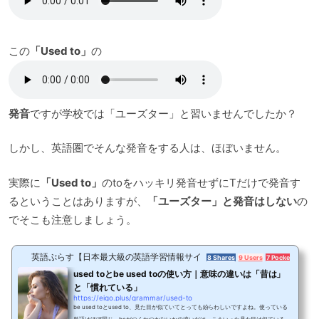
この
「Used to」
の
発音
ですが学校では「ユーズター」と習いませんでしたか？
しかし、英語圏でそんな発音をする人は、ほぼいません。
実際に
「Used to」
のtoをハッキリ発音せずにTだけで発音す
るということはありますが、
「ユーズター」と発音はしない
の
でそこも注意しましょう。
英語ぷらす【日本最大級の英語学習情報サイト】
8 Shares
9 Users
7 Pockets
used toとbe used toの使い方｜意味の違いは「昔は」
と「慣れている」
https://eigo.plus/grammar/used-to
be used toとused to、見た目が似ていてとっても紛らわしいですよね。使っている