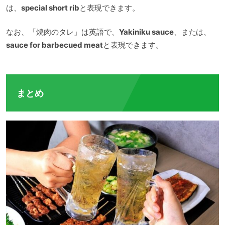
は、
special short rib
と表現できます。
なお、「焼肉のタレ」は英語で、
Yakiniku sauce
、または、
sauce for barbecued meat
と表現できます。
まとめ