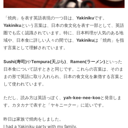
「焼肉」を表す英語表現の一つ目は、
Yakiniku
です。
Yakiniku
という言葉は、日本の食文化を表す一部として、英語
圏でも広く認識されています。特に、日本料理が人気のある地
域や、日本食に詳しい人々の間では、
Yakiniku
は「焼肉」を指
す言葉として理解されています。
Sushi(寿司)
や
Tempura(天ぷら)
、
Ramen(ラーメン)
といった
日本食について話すときと同じです。これらの言葉は、そのま
まの形で英語に取り入れられ、日本の食文化を象徴する言葉と
して使われています。
ただし、読み方は英語っぽく、
yah-kee-nee-koo
と発音しま
す。カタカナで表すと「ヤキニークー」に近いです。
昨日は家族で焼肉をしました。
I had a Yakiniku party with my family.