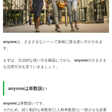
anyone
は、さまざまなシーンで多岐に渡る使い方がされま
す。
まずは、文法的な使い方を確認してから、
anyone
のさまざま
な活用方法を見ていきましょう。
anyoneは単数扱い
anyone
は単数扱いです。
そのため、続く動詞も単数形(三人称単数形)と一致させる必要