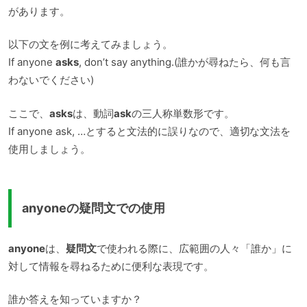
があります。
以下の文を例に考えてみましょう。
If anyone
asks
, don’t say anything.(誰かが尋ねたら、何も言
わないでください)
ここで、
asks
は、動詞
ask
の三人称単数形です。
If anyone ask, …とすると文法的に誤りなので、適切な文法を
使用しましょう。
anyoneの疑問文での使用
anyone
は、
疑問文
で使われる際に、広範囲の人々「誰か」に
対して情報を尋ねるために便利な表現です。
誰か答えを知っていますか？